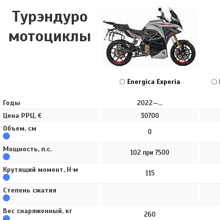
Турэндуро
мотоциклы
Energica Experia
Годы
2022—...
Цена РРЦ, €
30700
Объем, см
0
Мощность, л.с.
102 при 7500
Крутящий момент, Н·м
115
Степень сжатия
Вес снаряженный, кг
260